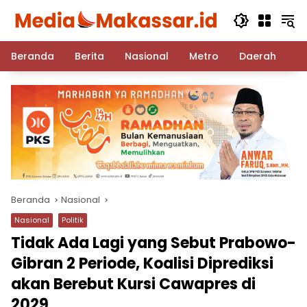
Langsung
ke
konten
Beranda
Berita
Nasional
Metro
Daerah
Po
Beranda
Nasional
Nasional
Politik
Tidak Ada Lagi yang Sebut Prabowo-
Gibran 2 Periode, Koalisi Diprediksi
akan Berebut Kursi Cawapres di
2029