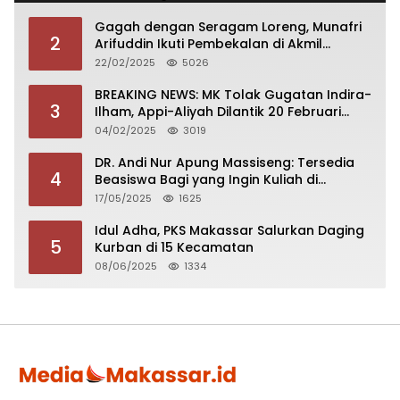
Gagah dengan Seragam Loreng, Munafri
2
Arifuddin Ikuti Pembekalan di Akmil
Magelang
22/02/2025
5026
BREAKING NEWS: MK Tolak Gugatan Indira-
3
Ilham, Appi-Aliyah Dilantik 20 Februari
2025
04/02/2025
3019
DR. Andi Nur Apung Massiseng: Tersedia
4
Beasiswa Bagi yang Ingin Kuliah di
Fakultas Perikanan UCM
17/05/2025
1625
Idul Adha, PKS Makassar Salurkan Daging
5
Kurban di 15 Kecamatan
08/06/2025
1334