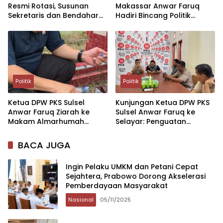
Resmi Rotasi, Susunan
Makassar Anwar Faruq
Sekretaris dan Bendahara
Hadiri Bincang Politik
Bergeser
Bersama Anggota DPR-RI
H. Mohammad Sohibul
Iman, Ph.D
Politik
Politik
Ketua DPW PKS Sulsel
Kunjungan Ketua DPW PKS
Anwar Faruq Ziarah ke
Sulsel Anwar Faruq ke
Makam Almarhumah
Selayar: Penguatan
Ibunda, Kenang Pesan
Struktur dan Pantau
Ketulusan dan Pelayanan
Persiapan Rakerda
BACA JUGA
untuk Umat
Ingin Pelaku UMKM dan Petani Cepat
Sejahtera, Prabowo Dorong Akselerasi
Pemberdayaan Masyarakat
Nasional
05/11/2025