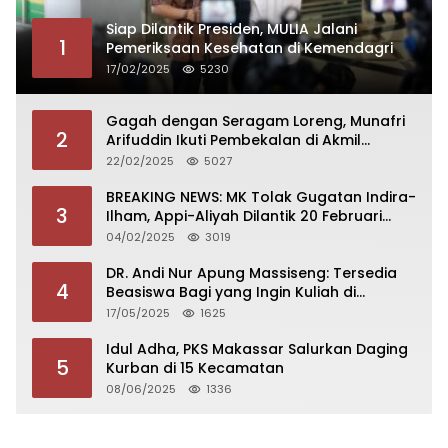
Siap Dilantik Presiden, MULIA Jalani
1
Pemeriksaan Kesehatan di Kemendagri
17/02/2025
5230
Gagah dengan Seragam Loreng, Munafri
2
Arifuddin Ikuti Pembekalan di Akmil
Magelang
22/02/2025
5027
BREAKING NEWS: MK Tolak Gugatan Indira-
3
Ilham, Appi-Aliyah Dilantik 20 Februari
2025
04/02/2025
3019
DR. Andi Nur Apung Massiseng: Tersedia
4
Beasiswa Bagi yang Ingin Kuliah di
Fakultas Perikanan UCM
17/05/2025
1625
Idul Adha, PKS Makassar Salurkan Daging
5
Kurban di 15 Kecamatan
08/06/2025
1336