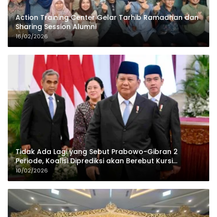
Action Training Center Gelar Tarhib Ramadhan dan
Sharing Session Alumni
16/02/2026
Tidak Ada Lagi yang Sebut Prabowo-Gibran 2
Periode, Koalisi Diprediksi akan Berebut Kursi
Cawapres di 2029
10/02/2026