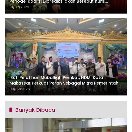
Periode, Koalisi Diprediksi akan Berebut Kursi
Cawapres di 2029
10/02/2026
Ikuti Pelatihan Muballigh Pemkot, HDMI Kota
Makassar Perkuat Peran Sebagai Mitra Pemerintah
09/02/2026
Banyak Dibaca