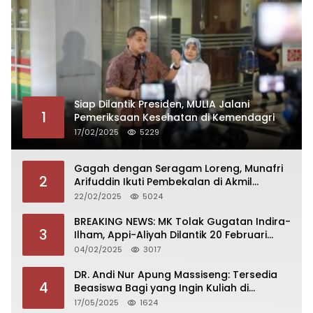
Siap Dilantik Presiden, MULIA Jalani
1
Pemeriksaan Kesehatan di Kemendagri
17/02/2025
5229
Gagah dengan Seragam Loreng, Munafri
2
Arifuddin Ikuti Pembekalan di Akmil
Magelang
22/02/2025
5024
BREAKING NEWS: MK Tolak Gugatan Indira-
3
Ilham, Appi-Aliyah Dilantik 20 Februari
2025
04/02/2025
3017
DR. Andi Nur Apung Massiseng: Tersedia
4
Beasiswa Bagi yang Ingin Kuliah di
Fakultas Perikanan UCM
17/05/2025
1624