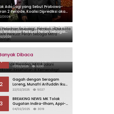
ak Ada Lagi yang Sebut Prabowo-
ran 2 Periode, Koalisi Diprediksi akan
ebut Kursi Cawapres di 2029
02/2026
ti Pelatihan Muballigh Pemkot, HDMI
a Makassar Perkuat Peran Sebagai
ra Pemerintah
02/2026
Banyak Dibaca
Siap Dilantik Presiden, MULIA
1
Jalani Pemeriksaan
Kesehatan di Kemendagri
17/02/2025
5230
Gagah dengan Seragam
2
Loreng, Munafri Arifuddin Ikuti
Pembekalan di Akmil
22/02/2025
5027
Magelang
BREAKING NEWS: MK Tolak
3
Gugatan Indira-Ilham, Appi-
Aliyah Dilantik 20 Februari
04/02/2025
3019
2025