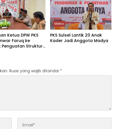
Metro
gan Ketua DPW PKS
PKS Sulsel Lantik 20 Anak
Anwar Faruq ke
Kader Jadi Anggota Madya
: Penguatan Struktur
ntau Persiapan
a
kan.
Ruas yang wajib ditandai
*