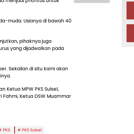
a menjadi prioritas untuk
da-muda. Usianya di bawah 40
.
njutkan, pihaknya juga
rus yang dijadwalkan pada
r. Sekalian di situ kami akan
inya.
an Ketua MPW PKS Sulsel,
Sri Fahmi, Ketua DSW Muammar
PKS
PKS Sulsel