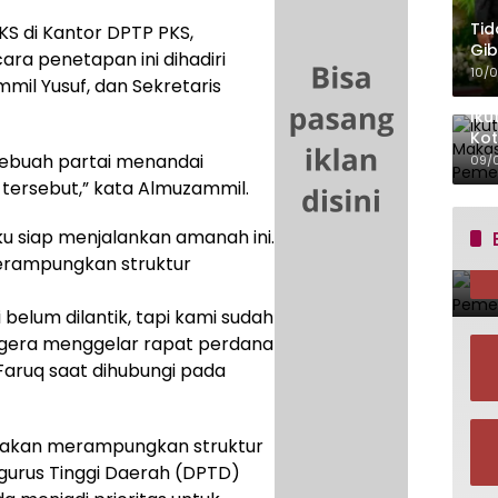
Tid
KS di Kantor DPTP PKS,
Gib
ra penetapan ini dihadiri
Ber
10/
mil Yusuf, dan Sekretaris
Iku
Kot
Mit
sebuah partai menandai
09/
i tersebut,” kata Almuzammil.
u siap menjalankan amanah ini.
erampungkan struktur
i belum dilantik, tapi kami sudah
segera menggelar rapat perdana
Faruq saat dihubungi pada
 akan merampungkan struktur
urus Tinggi Daerah (DPTD)