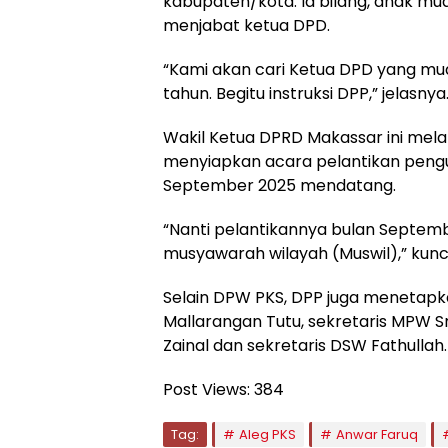
kabupaten/kota. Ia bilang, anak mud
menjabat ketua DPD.
“Kami akan cari Ketua DPD yang mu
tahun. Begitu instruksi DPP,” jelasnya
Wakil Ketua DPRD Makassar ini mela
menyiapkan acara pelantikan pengu
September 2025 mendatang.
“Nanti pelantikannya bulan Septembe
musyawarah wilayah (Muswil),” kunc
Selain DPW PKS, DPP juga menetapk
Mallarangan Tutu, sekretaris MPW 
Zainal dan sekretaris DSW Fathullah.
Post Views:
384
Tag:
Aleg PKS
Anwar Faruq