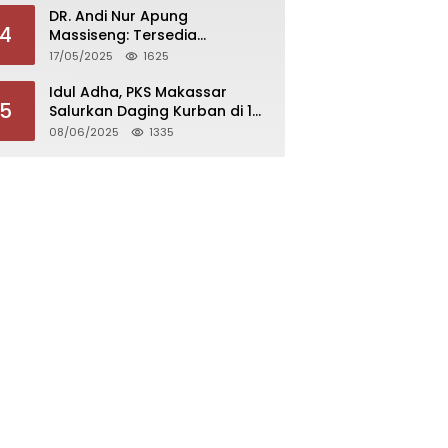
DR. Andi Nur Apung
4
Massiseng: Tersedia
Beasiswa Bagi yang Ingin
17/05/2025
1625
Kuliah di Fakultas Perikanan
UCM
Idul Adha, PKS Makassar
5
Salurkan Daging Kurban di 15
Kecamatan
08/06/2025
1335