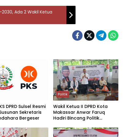
-2030, Ada 2 Wakil Ketua
Politik
PKS DPRD Sulsel Resmi
Wakil Ketua II DPRD Kota
 Susunan Sekretaris
Makassar Anwar Faruq
ndahara Bergeser
Hadiri Bincang Politik
Bersama Anggota DPR-RI H.
Mohammad Sohibul Iman,
Ph.D