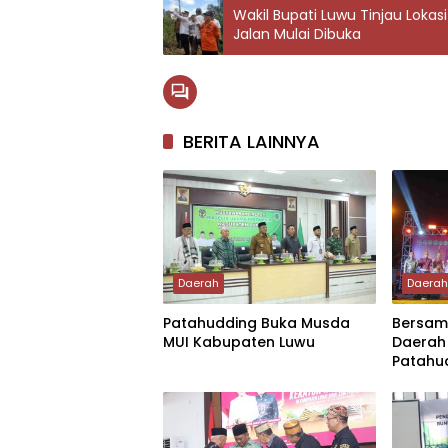
Wakil Bupati Luwu Tinjau Lokas
Jalan Mulai Dibuka
BERITA LAINNYA
Daerah
Daera
Patahudding Buka Musda
Bersam
MUI Kabupaten Luwu
Daerah
Patahu
DOB Lu
Provins