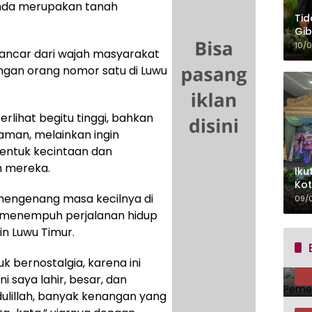
nda merupakan tanah
Tid
Gib
Ber
10/
ancar dari wajah masyarakat
an orang nomor satu di Luwu
rlihat begitu tinggi, bahkan
aman, melainkan ingin
entuk kecintaan dan
h mereka.
Iku
Kot
mengenang masa kecilnya di
Mit
09/
 menempuh perjalanan hidup
n Luwu Timur.
k bernostalgia, karena ini
 saya lahir, besar, dan
dulillah, banyak kenangan yang