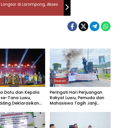
i Longsor di Larompong, Akses
h
Daerah
a Datu dan Kepala
Peringati Hari Perjuangan
 se-Tana Luwu,
Rakyat Luwu, Pemuda dan
dding Deklarasikan
Mahasiswa Tagih Janji
wu Tengah dan
Negara Pemekaran Luwu
i Luwu Raya
Raya