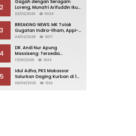
Gagah dengan Seragam
2
Loreng, Munafri Arifuddin Ikuti
Pembekalan di Akmil
22/02/2025
5024
Magelang
BREAKING NEWS: MK Tolak
3
Gugatan Indira-Ilham, Appi-
Aliyah Dilantik 20 Februari
04/02/2025
3017
2025
DR. Andi Nur Apung
4
Massiseng: Tersedia
Beasiswa Bagi yang Ingin
17/05/2025
1624
Kuliah di Fakultas Perikanan
UCM
Idul Adha, PKS Makassar
5
Salurkan Daging Kurban di 15
Kecamatan
08/06/2025
1332