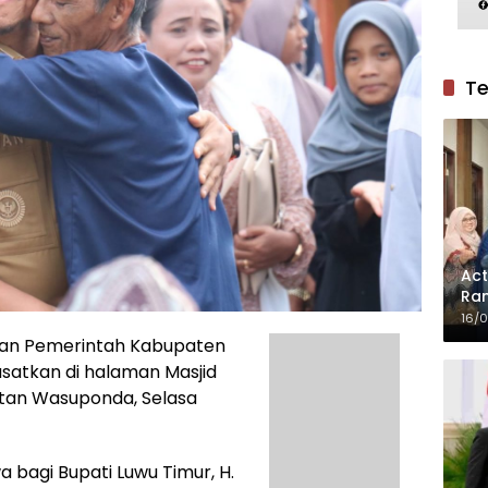
Te
Act
Ram
16/
an Pemerintah Kabupaten
usatkan di halaman Masjid
tan Wasuponda, Selasa
 bagi Bupati Luwu Timur, H.