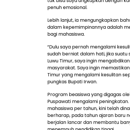
tak bisa saya ungkapkan dengan ka
penuh emosional.
Lebih lanjut, ia mengungkapkan bahw
dalam kepemimpinannya adalah me
bagi mahasiswa.
“Dulu saya pernah mengalami kesuli
sudah berniat dalam hati, jika suat
Luwu Timur, saya ingin mengabdikan
masyarakat. Saya ingin memastikan 
Timur yang mengalami kesulitan sep
pungkas Bupati Irwan.
Program beasiswa yang digagas ole
Puspawati mengalami peningkatan. D
mahasiswa per tahun, kini telah dina
berharap, pada tahun ajaran baru na
berjalan lancar dan membantu ba
menempuh pendidikan tinggi.