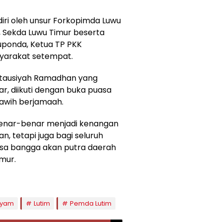
diri oleh unsur Forkopimda Luwu
, Sekda Luwu Timur beserta
uponda, Ketua TP PKK
syarakat setempat.
 tausiyah Ramadhan yang
r, diikuti dengan buka puasa
rawih berjamaah.
benar-benar menjadi kenangan
an, tetapi juga bagi seluruh
a bangga akan putra daerah
mur.
Syam
Lutim
Pemda Lutim