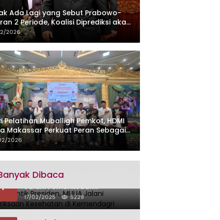
ak Ada Lagi yang Sebut Prabowo-
ran 2 Periode, Koalisi Diprediksi akan
ebut Kursi Cawapres di 2029
02/2026
ti Pelatihan Muballigh Pemkot, HDMI
a Makassar Perkuat Peran Sebagai
ra Pemerintah
02/2026
Banyak Dibaca
Siap Dilantik Presiden, MULIA
1
Jalani Pemeriksaan
Kesehatan di Kemendagri
17/02/2025
5229