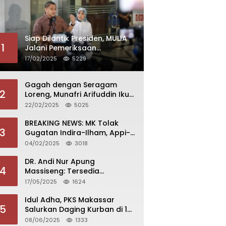
Siap Dilantik Presiden, MULIA
1
Jalani Pemeriksaan
Kesehatan di Kemendagri
17/02/2025
5229
Gagah dengan Seragam
2
Loreng, Munafri Arifuddin Ikuti
Pembekalan di Akmil
22/02/2025
5025
Magelang
BREAKING NEWS: MK Tolak
3
Gugatan Indira-Ilham, Appi-
Aliyah Dilantik 20 Februari
04/02/2025
3018
2025
DR. Andi Nur Apung
4
Massiseng: Tersedia
Beasiswa Bagi yang Ingin
17/05/2025
1624
Kuliah di Fakultas Perikanan
UCM
Idul Adha, PKS Makassar
5
Salurkan Daging Kurban di 15
Kecamatan
08/06/2025
1333