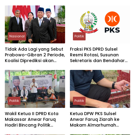
Nasional
Politik
Tidak Ada Lagi yang Sebut
Fraksi PKS DPRD Sulsel
Prabowo-Gibran 2 Periode,
Resmi Rotasi, Susunan
Koalisi Diprediksi akan
Sekretaris dan Bendahara
Berebut Kursi Cawapres di
Bergeser
2029
Politik
Politik
Wakil Ketua II DPRD Kota
Ketua DPW PKS Sulsel
Makassar Anwar Faruq
Anwar Faruq Ziarah ke
Hadiri Bincang Politik
Makam Almarhumah
Bersama Anggota DPR-RI
Ibunda, Kenang Pesan