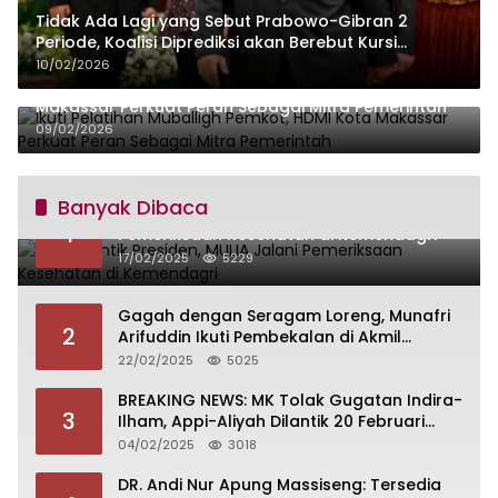
Tidak Ada Lagi yang Sebut Prabowo-Gibran 2
Periode, Koalisi Diprediksi akan Berebut Kursi
Cawapres di 2029
10/02/2026
Ikuti Pelatihan Muballigh Pemkot, HDMI Kota
Makassar Perkuat Peran Sebagai Mitra Pemerintah
09/02/2026
Banyak Dibaca
Siap Dilantik Presiden, MULIA Jalani
1
Pemeriksaan Kesehatan di Kemendagri
17/02/2025
5229
Gagah dengan Seragam Loreng, Munafri
2
Arifuddin Ikuti Pembekalan di Akmil
Magelang
22/02/2025
5025
BREAKING NEWS: MK Tolak Gugatan Indira-
3
Ilham, Appi-Aliyah Dilantik 20 Februari
2025
04/02/2025
3018
DR. Andi Nur Apung Massiseng: Tersedia