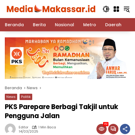
Langsung
ke
konten
Beranda
Berita
Nasional
Metro
Daerah
Po
Beranda
News
News
Politik
PKS Parepare Berbagi Takjil untuk
Pengguna Jalan
151
Editor
1 Min Baca
14/03/2025