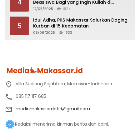
4
Beasiswa Bagi yang Ingin Kuliah di
Fakultas Perikanan UCM
17/05/2025
1624
Idul Adha, PKS Makassar Salurkan Daging
5
Kurban di 15 Kecamatan
08/06/2025
1333
Villa Sudiang Sejahtera, Makassar- Indonesia
085 117 117 685
mediamakassardotid@gmail.com
Redaksi menerima kiriman berita dan opini.