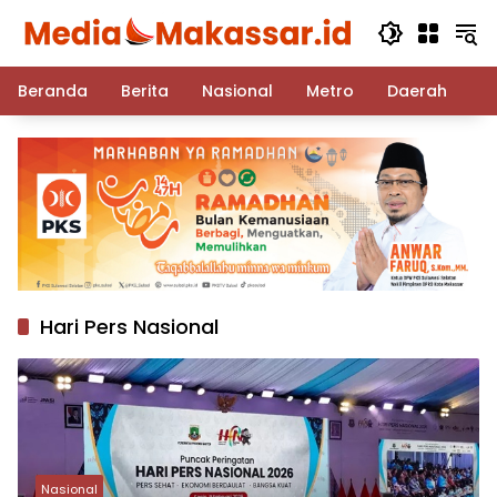
Langsung
ke
konten
Beranda
Berita
Nasional
Metro
Daerah
Po
Hari Pers Nasional
Nasional