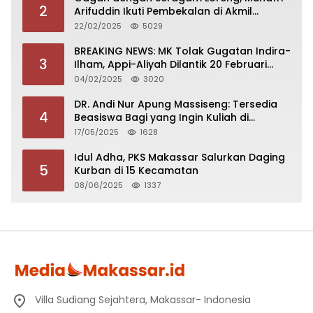
2
Arifuddin Ikuti Pembekalan di Akmil
Magelang
22/02/2025
5029
BREAKING NEWS: MK Tolak Gugatan Indira-
3
Ilham, Appi-Aliyah Dilantik 20 Februari
2025
04/02/2025
3020
DR. Andi Nur Apung Massiseng: Tersedia
4
Beasiswa Bagi yang Ingin Kuliah di
Fakultas Perikanan UCM
17/05/2025
1628
Idul Adha, PKS Makassar Salurkan Daging
5
Kurban di 15 Kecamatan
08/06/2025
1337
Villa Sudiang Sejahtera, Makassar- Indonesia