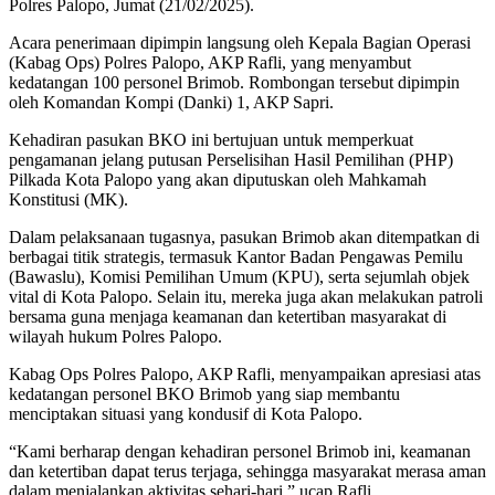
Polres Palopo, Jumat (21/02/2025).
Acara penerimaan dipimpin langsung oleh Kepala Bagian Operasi
(Kabag Ops) Polres Palopo, AKP Rafli, yang menyambut
kedatangan 100 personel Brimob. Rombongan tersebut dipimpin
oleh Komandan Kompi (Danki) 1, AKP Sapri.
Kehadiran pasukan BKO ini bertujuan untuk memperkuat
pengamanan jelang putusan Perselisihan Hasil Pemilihan (PHP)
Pilkada Kota Palopo yang akan diputuskan oleh Mahkamah
Konstitusi (MK).
Dalam pelaksanaan tugasnya, pasukan Brimob akan ditempatkan di
berbagai titik strategis, termasuk Kantor Badan Pengawas Pemilu
(Bawaslu), Komisi Pemilihan Umum (KPU), serta sejumlah objek
vital di Kota Palopo. Selain itu, mereka juga akan melakukan patroli
bersama guna menjaga keamanan dan ketertiban masyarakat di
wilayah hukum Polres Palopo.
Kabag Ops Polres Palopo, AKP Rafli, menyampaikan apresiasi atas
kedatangan personel BKO Brimob yang siap membantu
menciptakan situasi yang kondusif di Kota Palopo.
“Kami berharap dengan kehadiran personel Brimob ini, keamanan
dan ketertiban dapat terus terjaga, sehingga masyarakat merasa aman
dalam menjalankan aktivitas sehari-hari,” ucap Rafli.