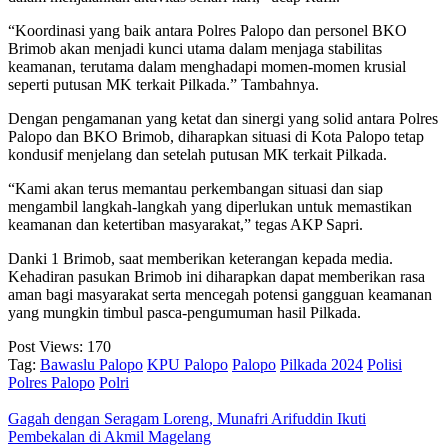
“Koordinasi yang baik antara Polres Palopo dan personel BKO
Brimob akan menjadi kunci utama dalam menjaga stabilitas
keamanan, terutama dalam menghadapi momen-momen krusial
seperti putusan MK terkait Pilkada.” Tambahnya.
Dengan pengamanan yang ketat dan sinergi yang solid antara Polres
Palopo dan BKO Brimob, diharapkan situasi di Kota Palopo tetap
kondusif menjelang dan setelah putusan MK terkait Pilkada.
“Kami akan terus memantau perkembangan situasi dan siap
mengambil langkah-langkah yang diperlukan untuk memastikan
keamanan dan ketertiban masyarakat,” tegas AKP Sapri.
Danki 1 Brimob, saat memberikan keterangan kepada media.
Kehadiran pasukan Brimob ini diharapkan dapat memberikan rasa
aman bagi masyarakat serta mencegah potensi gangguan keamanan
yang mungkin timbul pasca-pengumuman hasil Pilkada.
Post Views:
170
Tag:
Bawaslu Palopo
KPU Palopo
Palopo
Pilkada 2024
Polisi
Polres Palopo
Polri
Gagah dengan Seragam Loreng, Munafri Arifuddin Ikuti
Pembekalan di Akmil Magelang