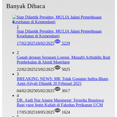
Banyak Dibaca
1
Siap Dilantik Presiden, MULIA Jalani Pemeriksaan
Kesehatan di Kemendagri
17/02/2025
18/02/2025
5229
2
Gagah dengan Seragam Loreng, Munafri Arifuddin Ikuti
Pembekalan di Akmil Magelang
22/02/2025
23/02/2025
5025
3
BREAKING NEWS: MK Tolak Gugatan Indira-Ilham,
Appi-Aliyah Dilantik 20 Februari 2025
04/02/2025
05/02/2025
3017
4
DR. Andi Nur Apung Massiseng: Tersedia Beasiswa
Bagi yang Ingin Kuliah di Fakultas Perikanan UCM
17/05/2025
18/05/2025
1624
5