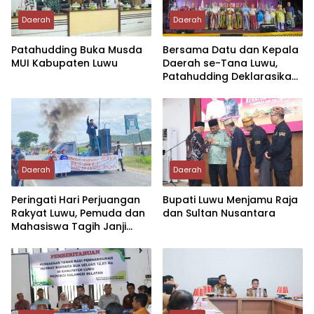
Daerah
Daerah
Patahudding Buka Musda
Bersama Datu dan Kepala
MUI Kabupaten Luwu
Daerah se-Tana Luwu,
Patahudding Deklarasikan
DOB Luwu Tengah dan
Provinsi Luwu Raya
Daerah
Daerah
Peringati Hari Perjuangan
Bupati Luwu Menjamu Raja
Rakyat Luwu, Pemuda dan
dan Sultan Nusantara
Mahasiswa Tagih Janji
Negara Pemekaran Luwu
Raya