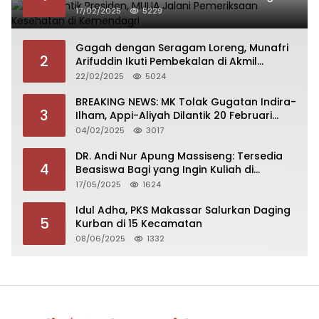
17/02/2025
5229
Gagah dengan Seragam Loreng, Munafri
2
Arifuddin Ikuti Pembekalan di Akmil
Magelang
22/02/2025
5024
BREAKING NEWS: MK Tolak Gugatan Indira-
3
Ilham, Appi-Aliyah Dilantik 20 Februari
2025
04/02/2025
3017
DR. Andi Nur Apung Massiseng: Tersedia
4
Beasiswa Bagi yang Ingin Kuliah di
Fakultas Perikanan UCM
17/05/2025
1624
Idul Adha, PKS Makassar Salurkan Daging
5
Kurban di 15 Kecamatan
08/06/2025
1332