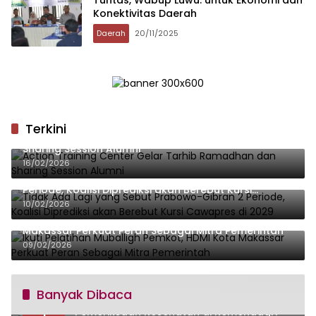
Konektivitas Daerah
Daerah
20/11/2025
Terkini
Action Training Center Gelar Tarhib Ramadhan dan
Sharing Session Alumni
16/02/2026
Tidak Ada Lagi yang Sebut Prabowo-Gibran 2
Periode, Koalisi Diprediksi akan Berebut Kursi
Cawapres di 2029
10/02/2026
Ikuti Pelatihan Muballigh Pemkot, HDMI Kota
Makassar Perkuat Peran Sebagai Mitra Pemerintah
09/02/2026
Banyak Dibaca
Siap Dilantik Presiden, MULIA Jalani
1
Pemeriksaan Kesehatan di Kemendagri