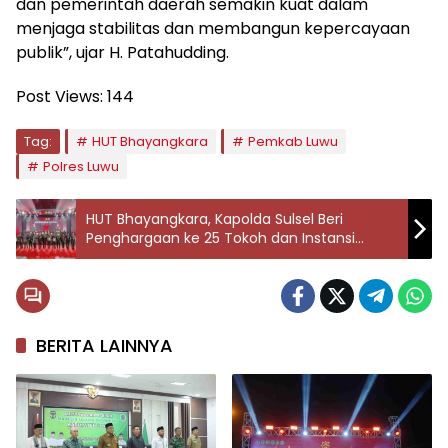
dan pemerintah daerah semakin kuat dalam
menjaga stabilitas dan membangun kepercayaan
publik”, ujar H. Patahudding.
Post Views:
144
Tag:
HUT Bhayangkara
Pemkab Luwu
Polres Luwu
HUT Bhayangkara, Kapolda Sulsel Beri
Penghargaan ke 25 Tokoh dan Instansi
Berprestasi
BERITA LAINNYA