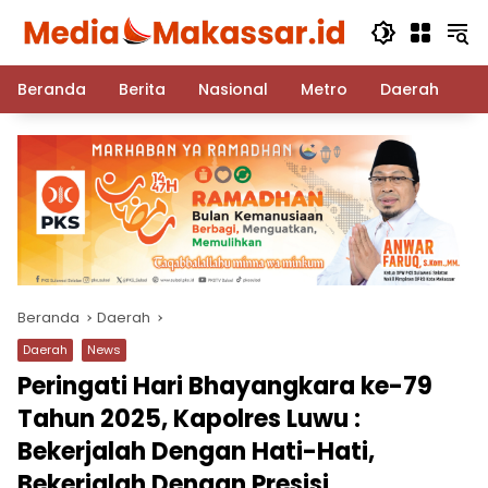
Langsung
ke
konten
Beranda
Berita
Nasional
Metro
Daerah
Po
Beranda
Daerah
Daerah
News
Peringati Hari Bhayangkara ke-79
Tahun 2025, Kapolres Luwu :
Bekerjalah Dengan Hati-Hati,
Bekerjalah Dengan Presisi