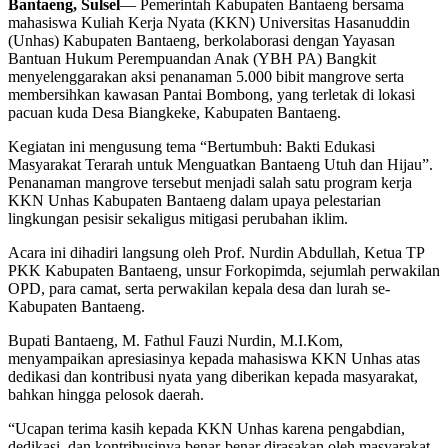
Bantaeng, Sulsel
— Pemerintah Kabupaten Bantaeng bersama
mahasiswa Kuliah Kerja Nyata (KKN) Universitas Hasanuddin
(Unhas) Kabupaten Bantaeng, berkolaborasi dengan Yayasan
Bantuan Hukum Perempuandan Anak (YBH PA) Bangkit
menyelenggarakan aksi penanaman 5.000 bibit mangrove serta
membersihkan kawasan Pantai Bombong, yang terletak di lokasi
pacuan kuda Desa Biangkeke, Kabupaten Bantaeng.
Kegiatan ini mengusung tema “Bertumbuh: Bakti Edukasi
Masyarakat Terarah untuk Menguatkan Bantaeng Utuh dan Hijau”.
Penanaman mangrove tersebut menjadi salah satu program kerja
KKN Unhas Kabupaten Bantaeng dalam upaya pelestarian
lingkungan pesisir sekaligus mitigasi perubahan iklim.
Acara ini dihadiri langsung oleh Prof. Nurdin Abdullah, Ketua TP
PKK Kabupaten Bantaeng, unsur Forkopimda, sejumlah perwakilan
OPD, para camat, serta perwakilan kepala desa dan lurah se-
Kabupaten Bantaeng.
Bupati Bantaeng, M. Fathul Fauzi Nurdin, M.I.Kom,
menyampaikan apresiasinya kepada mahasiswa KKN Unhas atas
dedikasi dan kontribusi nyata yang diberikan kepada masyarakat,
bahkan hingga pelosok daerah.
“Ucapan terima kasih kepada KKN Unhas karena pengabdian,
dedikasi, dan kontribusinya benar-benar dirasakan oleh masyarakat.