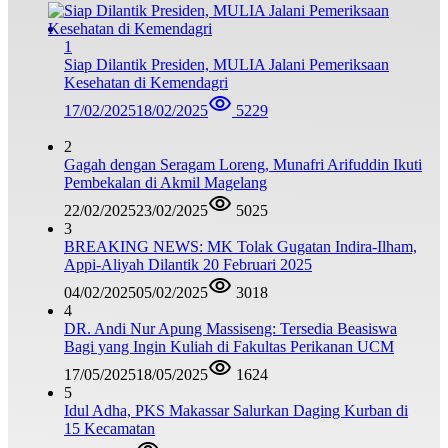
1
Siap Dilantik Presiden, MULIA Jalani Pemeriksaan
Kesehatan di Kemendagri
17/02/2025
18/02/2025
5229
2
Gagah dengan Seragam Loreng, Munafri Arifuddin Ikuti
Pembekalan di Akmil Magelang
22/02/2025
23/02/2025
5025
3
BREAKING NEWS: MK Tolak Gugatan Indira-Ilham,
Appi-Aliyah Dilantik 20 Februari 2025
04/02/2025
05/02/2025
3018
4
DR. Andi Nur Apung Massiseng: Tersedia Beasiswa
Bagi yang Ingin Kuliah di Fakultas Perikanan UCM
17/05/2025
18/05/2025
1624
5
Idul Adha, PKS Makassar Salurkan Daging Kurban di
15 Kecamatan