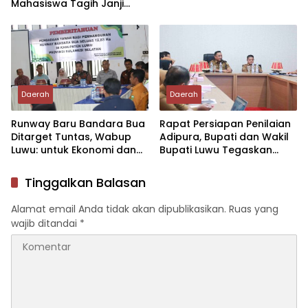
Mahasiswa Tagih Janji
Negara Pemekaran Luwu
Raya
Daerah
Daerah
Runway Baru Bandara Bua
Rapat Persiapan Penilaian
Ditarget Tuntas, Wabup
Adipura, Bupati dan Wakil
Luwu: untuk Ekonomi dan
Bupati Luwu Tegaskan
Konektivitas Daerah
Kesiapan Maksimal
Tinggalkan Balasan
Alamat email Anda tidak akan dipublikasikan.
Ruas yang
wajib ditandai
*