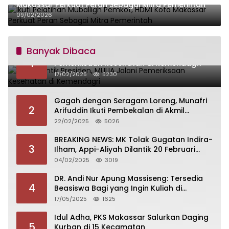
Makassar Perkuat Peran Sebagai Mitra Pemerintah
09/02/2026
Banyak Dibaca
Siap Dilantik Presiden, MULIA Jalani
1
Pemeriksaan Kesehatan di Kemendagri
17/02/2025
5230
Gagah dengan Seragam Loreng, Munafri
2
Arifuddin Ikuti Pembekalan di Akmil
Magelang
22/02/2025
5026
BREAKING NEWS: MK Tolak Gugatan Indira-
3
Ilham, Appi-Aliyah Dilantik 20 Februari
2025
04/02/2025
3019
DR. Andi Nur Apung Massiseng: Tersedia
4
Beasiswa Bagi yang Ingin Kuliah di
Fakultas Perikanan UCM
17/05/2025
1625
Idul Adha, PKS Makassar Salurkan Daging
5
Kurban di 15 Kecamatan