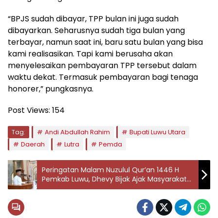
“BPJS sudah dibayar, TPP bulan ini juga sudah
dibayarkan. Seharusnya sudah tiga bulan yang
terbayar, namun saat ini, baru satu bulan yang bisa
kami realisasikan. Tapi kami berusaha akan
menyelesaikan pembayaran TPP tersebut dalam
waktu dekat. Termasuk pembayaran bagi tenaga
honorer,” pungkasnya.
Post Views:
154
Tag:
Andi Abdullah Rahim
Bupati Luwu Utara
Daerah
Lutra
Pemda
Peringatan Malam Nuzulul Qur’an 1446 H
Pemkab Luwu, Dhevy Bijak Ajak Masyarakat
Memperkuat Ukhuwah Islamiyah.