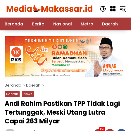
Langsung
ke
konten
Beranda
Berita
Nasional
Metro
Daerah
Po
Beranda
Daerah
Daerah
News
Andi Rahim Pastikan TPP Tidak Lagi
Tertunggak, Meski Utang Lutra
Capai 263 Milyar
154