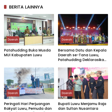
BERITA LAINNYA
Daerah
Daerah
Patahudding Buka Musda
Bersama Datu dan Kepala
MUI Kabupaten Luwu
Daerah se-Tana Luwu,
Patahudding Deklarasikan
DOB Luwu Tengah dan
Provinsi Luwu Raya
Daerah
Daerah
Peringati Hari Perjuangan
Bupati Luwu Menjamu Raja
Rakyat Luwu, Pemuda dan
dan Sultan Nusantara