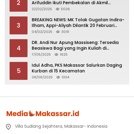
2
Arifuddin Ikuti Pembekalan di Akmil
Magelang
22/02/2025
5026
BREAKING NEWS: MK Tolak Gugatan Indira-
3
Ilham, Appi-Aliyah Dilantik 20 Februari
2025
04/02/2025
3019
DR. Andi Nur Apung Massiseng: Tersedia
4
Beasiswa Bagi yang Ingin Kuliah di
Fakultas Perikanan UCM
17/05/2025
1625
Idul Adha, PKS Makassar Salurkan Daging
5
Kurban di 15 Kecamatan
08/06/2025
1334
Villa Sudiang Sejahtera, Makassar- Indonesia