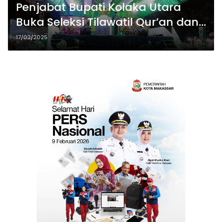
Penjabat Bupati Kolaka Utara
Buka Seleksi Tilawatil Qur’an dan
Hadis 2025 di Tolala
17/02/2025