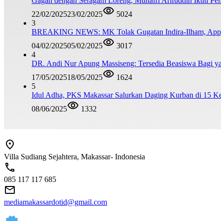
Gagah dengan Seragam Loreng, Munafri Arifuddin Ikuti Pe
22/02/2025
23/02/2025
5024
3
BREAKING NEWS: MK Tolak Gugatan Indira-Ilham, Appi-A
04/02/2025
05/02/2025
3017
4
DR. Andi Nur Apung Massiseng: Tersedia Beasiswa Bagi ya
17/05/2025
18/05/2025
1624
5
Idul Adha, PKS Makassar Salurkan Daging Kurban di 15 K
08/06/2025
1332
Villa Sudiang Sejahtera, Makassar- Indonesia
085 117 117 685
mediamakassardotid@gmail.com