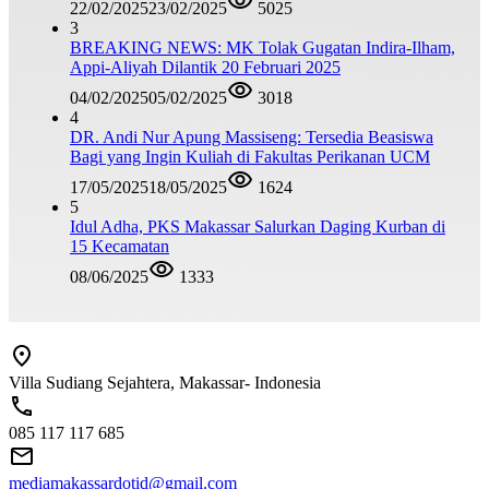
22/02/2025
23/02/2025
5025
3
BREAKING NEWS: MK Tolak Gugatan Indira-Ilham,
Appi-Aliyah Dilantik 20 Februari 2025
04/02/2025
05/02/2025
3018
4
DR. Andi Nur Apung Massiseng: Tersedia Beasiswa
Bagi yang Ingin Kuliah di Fakultas Perikanan UCM
17/05/2025
18/05/2025
1624
5
Idul Adha, PKS Makassar Salurkan Daging Kurban di
15 Kecamatan
08/06/2025
1333
Villa Sudiang Sejahtera, Makassar- Indonesia
085 117 117 685
mediamakassardotid@gmail.com