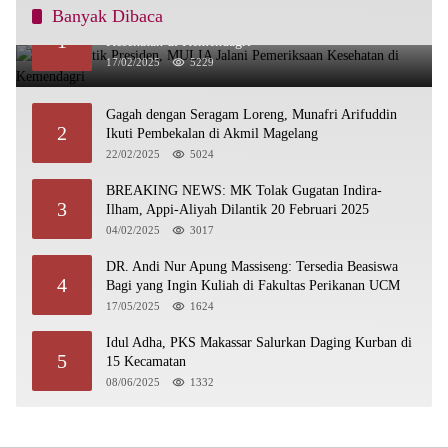
Banyak Dibaca
Siap Dilantik Presiden, MULIA Jalani Pemeriksaan
1
Kesehatan di Kemendagri
17/02/2025
5229
Gagah dengan Seragam Loreng, Munafri Arifuddin
2
Ikuti Pembekalan di Akmil Magelang
22/02/2025
5024
BREAKING NEWS: MK Tolak Gugatan Indira-
3
Ilham, Appi-Aliyah Dilantik 20 Februari 2025
04/02/2025
3017
DR. Andi Nur Apung Massiseng: Tersedia Beasiswa
4
Bagi yang Ingin Kuliah di Fakultas Perikanan UCM
17/05/2025
1624
Idul Adha, PKS Makassar Salurkan Daging Kurban di
5
15 Kecamatan
08/06/2025
1332