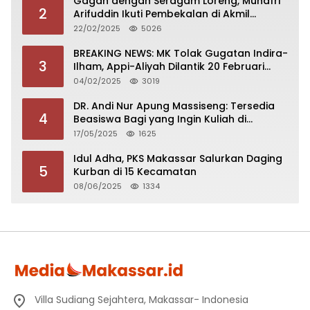
Gagah dengan Seragam Loreng, Munafri
2
Arifuddin Ikuti Pembekalan di Akmil
Magelang
22/02/2025
5026
BREAKING NEWS: MK Tolak Gugatan Indira-
3
Ilham, Appi-Aliyah Dilantik 20 Februari
2025
04/02/2025
3019
DR. Andi Nur Apung Massiseng: Tersedia
4
Beasiswa Bagi yang Ingin Kuliah di
Fakultas Perikanan UCM
17/05/2025
1625
Idul Adha, PKS Makassar Salurkan Daging
5
Kurban di 15 Kecamatan
08/06/2025
1334
Villa Sudiang Sejahtera, Makassar- Indonesia