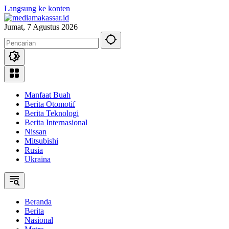
Langsung ke konten
Jumat, 7 Agustus 2026
Manfaat Buah
Berita Otomotif
Berita Teknologi
Berita Internasional
Nissan
Mitsubishi
Rusia
Ukraina
Beranda
Berita
Nasional