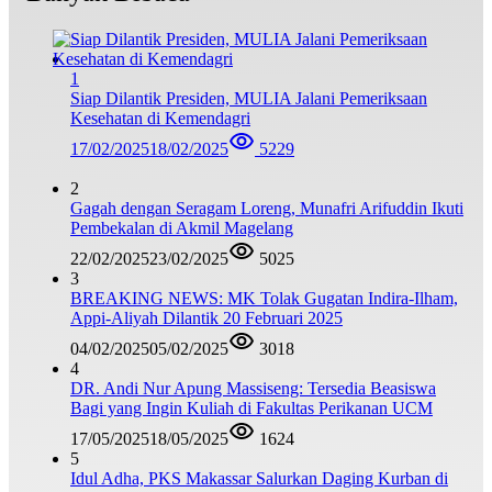
1
Siap Dilantik Presiden, MULIA Jalani Pemeriksaan
Kesehatan di Kemendagri
17/02/2025
18/02/2025
5229
2
Gagah dengan Seragam Loreng, Munafri Arifuddin Ikuti
Pembekalan di Akmil Magelang
22/02/2025
23/02/2025
5025
3
BREAKING NEWS: MK Tolak Gugatan Indira-Ilham,
Appi-Aliyah Dilantik 20 Februari 2025
04/02/2025
05/02/2025
3018
4
DR. Andi Nur Apung Massiseng: Tersedia Beasiswa
Bagi yang Ingin Kuliah di Fakultas Perikanan UCM
17/05/2025
18/05/2025
1624
5
Idul Adha, PKS Makassar Salurkan Daging Kurban di