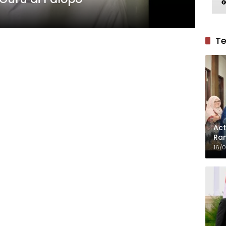
Te
Act
Ram
16/