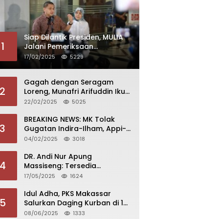
Siap Dilantik Presiden, MULIA
1
Jalani Pemeriksaan
Kesehatan di Kemendagri
17/02/2025
5229
Gagah dengan Seragam
2
Loreng, Munafri Arifuddin Ikuti
Pembekalan di Akmil
22/02/2025
5025
Magelang
BREAKING NEWS: MK Tolak
3
Gugatan Indira-Ilham, Appi-
Aliyah Dilantik 20 Februari
04/02/2025
3018
2025
DR. Andi Nur Apung
4
Massiseng: Tersedia
Beasiswa Bagi yang Ingin
17/05/2025
1624
Kuliah di Fakultas Perikanan
UCM
Idul Adha, PKS Makassar
5
Salurkan Daging Kurban di 15
Kecamatan
08/06/2025
1333