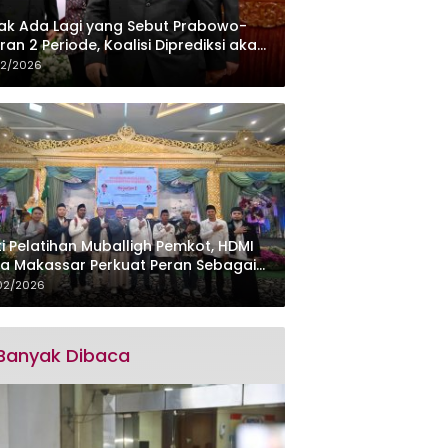
ak Ada Lagi yang Sebut Prabowo-
ran 2 Periode, Koalisi Diprediksi akan
ebut Kursi Cawapres di 2029
02/2026
ti Pelatihan Muballigh Pemkot, HDMI
a Makassar Perkuat Peran Sebagai
ra Pemerintah
02/2026
Banyak Dibaca