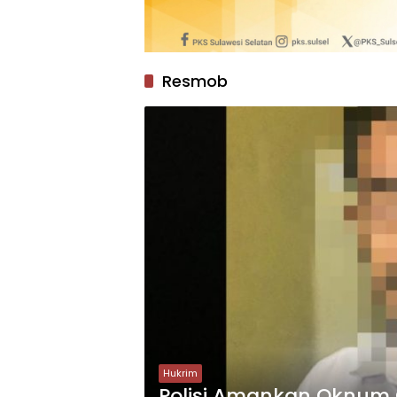
Resmob
Hukrim
Polisi Amankan Oknum 