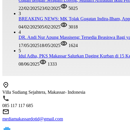
Gagah dengan Seragam Loreng, Munafri Arifuddin Ikuti Pe
22/02/2025
23/02/2025
5025
3
BREAKING NEWS: MK Tolak Gugatan Indira-Ilham, Appi-A
04/02/2025
05/02/2025
3018
4
DR. Andi Nur Apung Massiseng: Tersedia Beasiswa Bagi ya
17/05/2025
18/05/2025
1624
5
Idul Adha, PKS Makassar Salurkan Daging Kurban di 15 K
08/06/2025
1333
Villa Sudiang Sejahtera, Makassar- Indonesia
085 117 117 685
mediamakassardotid@gmail.com