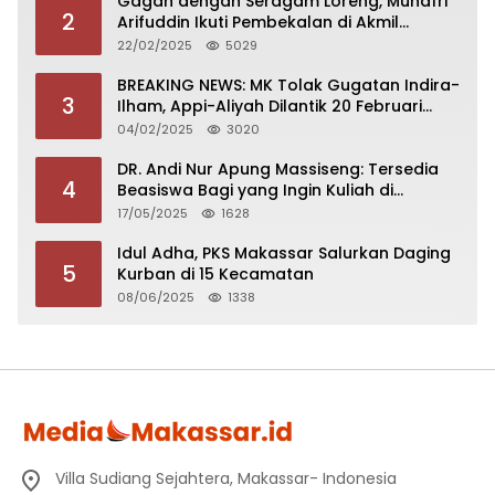
Gagah dengan Seragam Loreng, Munafri
2
Arifuddin Ikuti Pembekalan di Akmil
Magelang
22/02/2025
5029
BREAKING NEWS: MK Tolak Gugatan Indira-
3
Ilham, Appi-Aliyah Dilantik 20 Februari
2025
04/02/2025
3020
DR. Andi Nur Apung Massiseng: Tersedia
4
Beasiswa Bagi yang Ingin Kuliah di
Fakultas Perikanan UCM
17/05/2025
1628
Idul Adha, PKS Makassar Salurkan Daging
5
Kurban di 15 Kecamatan
08/06/2025
1338
Villa Sudiang Sejahtera, Makassar- Indonesia