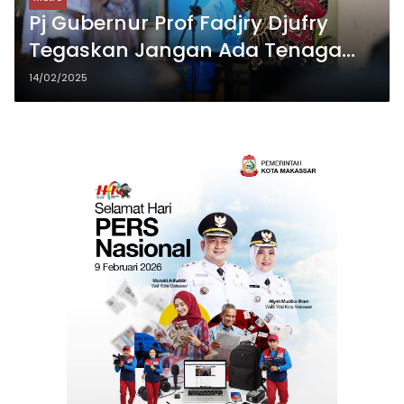
Pj Gubernur Prof Fadjry Djufry
Tegaskan Jangan Ada Tenaga
Honorer Dirumahkan
14/02/2025