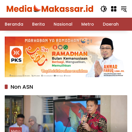
Langsung
ke
konten
Beranda
Berita
Nasional
Metro
Daerah
Po
Non ASN
Metro