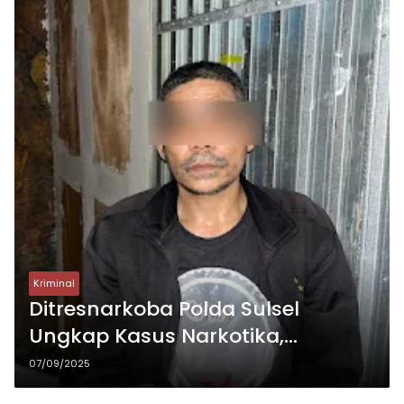
Kriminal
Ditresnarkoba Polda Sulsel
Ungkap Kasus Narkotika,
Amankan 2 Kg Sabu di Makassar
07/09/2025