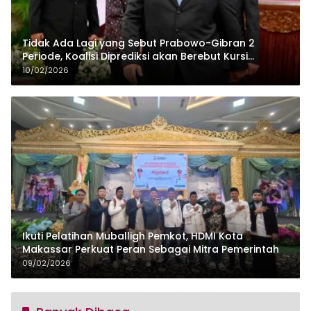
Tidak Ada Lagi yang Sebut Prabowo-Gibran 2
Periode, Koalisi Diprediksi akan Berebut Kursi
Cawapres di 2029
10/02/2026
Ikuti Pelatihan Muballigh Pemkot, HDMI Kota
Makassar Perkuat Peran Sebagai Mitra Pemerintah
09/02/2026