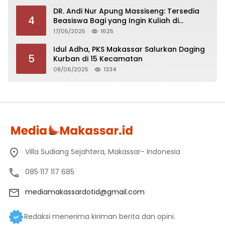
DR. Andi Nur Apung Massiseng: Tersedia
4
Beasiswa Bagi yang Ingin Kuliah di
Fakultas Perikanan UCM
17/05/2025
1625
Idul Adha, PKS Makassar Salurkan Daging
5
Kurban di 15 Kecamatan
08/06/2025
1334
Villa Sudiang Sejahtera, Makassar- Indonesia
085 117 117 685
mediamakassardotid@gmail.com
Redaksi menerima kiriman berita dan opini.