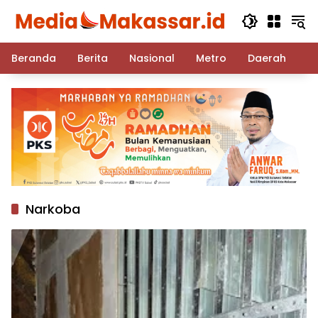
Langsung
ke
konten
Beranda
Berita
Nasional
Metro
Daerah
Po
Narkoba