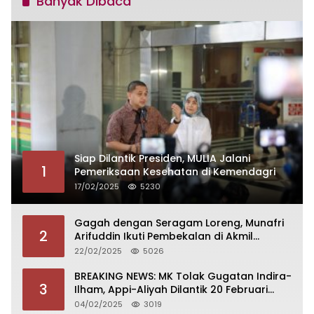
Banyak Dibaca
Siap Dilantik Presiden, MULIA Jalani
1
Pemeriksaan Kesehatan di Kemendagri
17/02/2025
5230
Gagah dengan Seragam Loreng, Munafri
2
Arifuddin Ikuti Pembekalan di Akmil
Magelang
22/02/2025
5026
BREAKING NEWS: MK Tolak Gugatan Indira-
3
Ilham, Appi-Aliyah Dilantik 20 Februari
2025
04/02/2025
3019