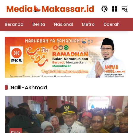
Langsung
ke
konten
Beranda
Berita
Nasional
Metro
Daerah
Po
Naili-Akhmad
Politik