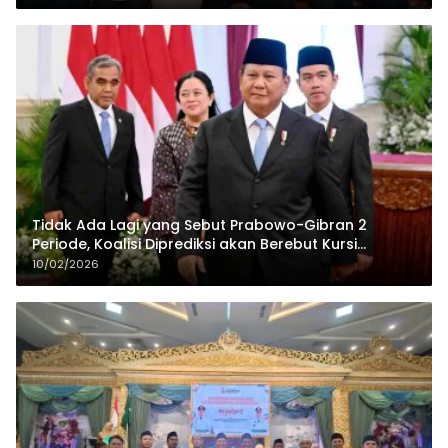
Tidak Ada Lagi yang Sebut Prabowo-Gibran 2
Periode, Koalisi Diprediksi akan Berebut Kursi
Cawapres di 2029
10/02/2026