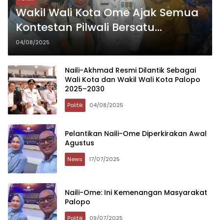
Wakil Wali Kota Ome Ajak Semua
Kontestan Pilwali Bersatu
Membangun Palopo Baru
04/08/2025
Naili-Akhmad Resmi Dilantik Sebagai
Wali Kota dan Wakil Wali Kota Palopo
2025–2030
Politik
04/08/2025
Pelantikan Naili-Ome Diperkirakan Awal
Agustus
News
17/07/2025
Naili-Ome: Ini Kemenangan Masyarakat
Palopo
Politik
09/07/2025