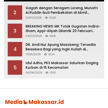
Gagah dengan Seragam Loreng, Munafri
2
Arifuddin Ikuti Pembekalan di Akmil
Magelang
22/02/2025
5025
BREAKING NEWS: MK Tolak Gugatan Indira-
3
Ilham, Appi-Aliyah Dilantik 20 Februari
2025
04/02/2025
3018
DR. Andi Nur Apung Massiseng: Tersedia
4
Beasiswa Bagi yang Ingin Kuliah di
Fakultas Perikanan UCM
17/05/2025
1624
Idul Adha, PKS Makassar Salurkan Daging
5
Kurban di 15 Kecamatan
08/06/2025
1333