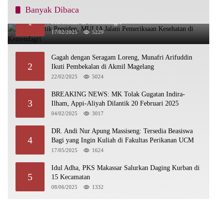
Banyak Dibaca
Siap Dilantik Presiden, MULIA Jalani Pemeriksaan
1
Kesehatan di Kemendagri
17/02/2025
5229
Gagah dengan Seragam Loreng, Munafri Arifuddin
2
Ikuti Pembekalan di Akmil Magelang
22/02/2025
5024
BREAKING NEWS: MK Tolak Gugatan Indira-
3
Ilham, Appi-Aliyah Dilantik 20 Februari 2025
04/02/2025
3017
DR. Andi Nur Apung Massiseng: Tersedia Beasiswa
4
Bagi yang Ingin Kuliah di Fakultas Perikanan UCM
17/05/2025
1624
Idul Adha, PKS Makassar Salurkan Daging Kurban di
5
15 Kecamatan
08/06/2025
1332