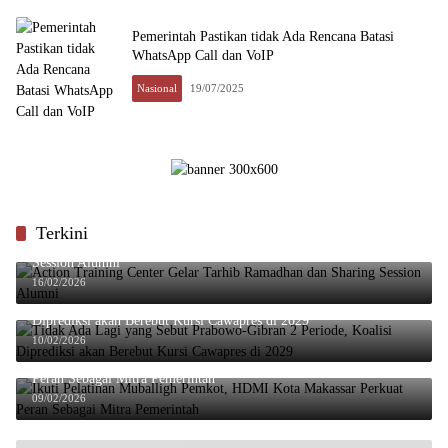
Pemerintah Pastikan tidak Ada Rencana Batasi
WhatsApp Call dan VoIP
Nasional
19/07/2025
Terkini
Action Training Center Gelar Tarhib Ramadhan dan Sharing
Session Alumni
16/02/2026
Tidak Ada Lagi yang Sebut Prabowo-Gibran 2 Periode, Koalisi
Diprediksi akan Berebut Kursi Cawapres di 2029
10/02/2026
Ikuti Pelatihan Muballigh Pemkot, HDMI Kota Makassar Perkuat
Peran Sebagai Mitra Pemerintah
09/02/2026