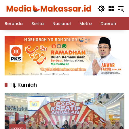
Langsung
ke
konten
Beranda
Berita
Nasional
Metro
Daerah
Po
Hj. Kurniah
Ekonomi