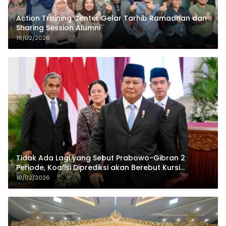
Action Training Center Gelar Tarhib Ramadhan dan
Sharing Session Alumni
16/02/2026
Tidak Ada Lagi yang Sebut Prabowo-Gibran 2
Periode, Koalisi Diprediksi akan Berebut Kursi
Cawapres di 2029
10/02/2026