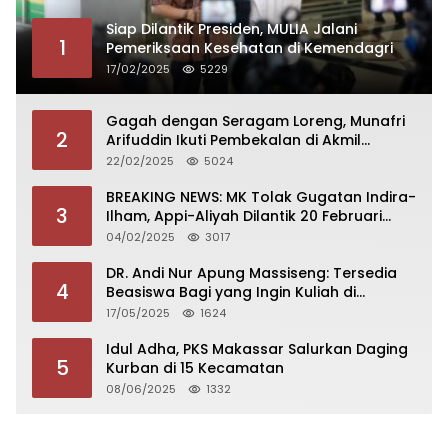
Siap Dilantik Presiden, MULIA Jalani
1
Pemeriksaan Kesehatan di Kemendagri
17/02/2025
5229
Gagah dengan Seragam Loreng, Munafri
2
Arifuddin Ikuti Pembekalan di Akmil
Magelang
22/02/2025
5024
BREAKING NEWS: MK Tolak Gugatan Indira-
3
Ilham, Appi-Aliyah Dilantik 20 Februari
2025
04/02/2025
3017
DR. Andi Nur Apung Massiseng: Tersedia
4
Beasiswa Bagi yang Ingin Kuliah di
Fakultas Perikanan UCM
17/05/2025
1624
Idul Adha, PKS Makassar Salurkan Daging
5
Kurban di 15 Kecamatan
08/06/2025
1332