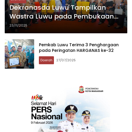
Dekranasda Luwu Tampilkan
Wastra Luwu pada Pembukaan
Expo Kreatif Andalan Sulsel 2025
23/11/2025
Pemkab Luwu Terima 3 Penghargaan
pada Peringatan HARGANAS ke-32
Daerah
27/07/2025