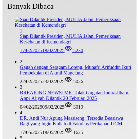
Banyak Dibaca
1
Siap Dilantik Presiden, MULIA Jalani Pemeriksaan
Kesehatan di Kemendagri
17/02/2025
18/02/2025
5230
2
Gagah dengan Seragam Loreng, Munafri Arifuddin Ikuti
Pembekalan di Akmil Magelang
22/02/2025
23/02/2025
5026
3
BREAKING NEWS: MK Tolak Gugatan Indira-Ilham,
Appi-Aliyah Dilantik 20 Februari 2025
04/02/2025
05/02/2025
3019
4
DR. Andi Nur Apung Massiseng: Tersedia Beasiswa
Bagi yang Ingin Kuliah di Fakultas Perikanan UCM
17/05/2025
18/05/2025
1625
5