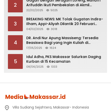
Gagah dengan Seragam Loreng, Munafri
2
Arifuddin Ikuti Pembekalan di Akmil
Magelang
22/02/2025
5025
BREAKING NEWS: MK Tolak Gugatan Indira-
3
Ilham, Appi-Aliyah Dilantik 20 Februari
2025
04/02/2025
3018
DR. Andi Nur Apung Massiseng: Tersedia
4
Beasiswa Bagi yang Ingin Kuliah di
Fakultas Perikanan UCM
17/05/2025
1624
Idul Adha, PKS Makassar Salurkan Daging
5
Kurban di 15 Kecamatan
08/06/2025
1333
Villa Sudiang Sejahtera, Makassar- Indonesia