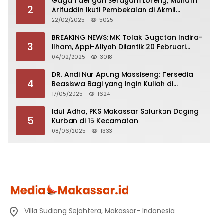
Gagah dengan Seragam Loreng, Munafri
2
Arifuddin Ikuti Pembekalan di Akmil
Magelang
22/02/2025
5025
BREAKING NEWS: MK Tolak Gugatan Indira-
3
Ilham, Appi-Aliyah Dilantik 20 Februari
2025
04/02/2025
3018
DR. Andi Nur Apung Massiseng: Tersedia
4
Beasiswa Bagi yang Ingin Kuliah di
Fakultas Perikanan UCM
17/05/2025
1624
Idul Adha, PKS Makassar Salurkan Daging
5
Kurban di 15 Kecamatan
08/06/2025
1333
Villa Sudiang Sejahtera, Makassar- Indonesia