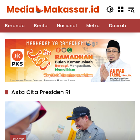
Langsung
ke
konten
Beranda
Berita
Nasional
Metro
Daerah
Po
Asta Cita Presiden RI
Daerah