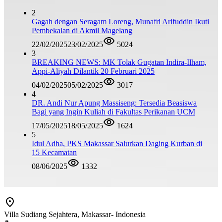
2
Gagah dengan Seragam Loreng, Munafri Arifuddin Ikuti
Pembekalan di Akmil Magelang
22/02/2025
23/02/2025
5024
3
BREAKING NEWS: MK Tolak Gugatan Indira-Ilham,
Appi-Aliyah Dilantik 20 Februari 2025
04/02/2025
05/02/2025
3017
4
DR. Andi Nur Apung Massiseng: Tersedia Beasiswa
Bagi yang Ingin Kuliah di Fakultas Perikanan UCM
17/05/2025
18/05/2025
1624
5
Idul Adha, PKS Makassar Salurkan Daging Kurban di
15 Kecamatan
08/06/2025
1332
Villa Sudiang Sejahtera, Makassar- Indonesia