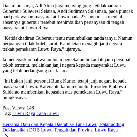
Dalam orasinya, Adi Atma juga menyinggung ketidakhadiran
Gubernur Sulawesi Selatan, Andi Sudirman Sulaiman, pada puncak
hari perlawanan masyarakat Luwu pada 23 Januari. Ia menilai
absennya gubernur tersebut menimbulkan pertanyaan di tengah
masyarakat Luwu Raya.
“Ketidakhadiran Gubernur tentu menimbulkan tanda tanya. Namun
perjuangan tidak boleh surut. Kami tetap menagih janji negara
terkait pemekaran Luwu Raya,” ujarnya.
Ia menegaskan bahwa tuntutan pemekaran bukanlah janji personal
tokoh tertentu, melainkan janji negara kepada masyarakat Luwu
yang telah berlangsung sejak lama.
“Ini bukan janji personal Bung Karno, tetapi janji negara kepada
masyarakat Luwu. Karena itu kami menuntut Presiden Prabowo
Subianto memberikan kepastian atas pemekaran Luwu Raya,”
pungkasnya.
Post Views:
146
Tag:
Luwu Raya
Tana Luwu
Bersama Datu dan Kepala Daerah se-Tana Luwu, Patahudding
Deklarasikan DOB Luwu Tengah dan Provinsi Luwu Raya