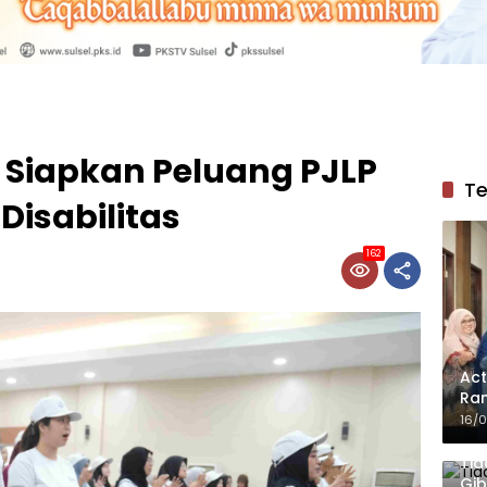
Siapkan Peluang PJLP
Te
isabilitas
162
Act
Ram
16/
Tid
Gib