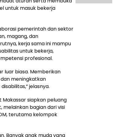
membuat aturan serta membuka
el untuk masuk bekerja
aborasi pemerintah dan sektor
an, magang, dan
utnya, kerja sama ini mampu
bilitas untuk bekerja,
mpetensi profesional.
ar luar biasa. Memberikan
, dan meningkatkan
sabilitas,” jelasnya.
 Makassar siapkan peluang
 melainkan bagian dari visi
SDM, terutama kelompok
kan. Banyak anak muda yang