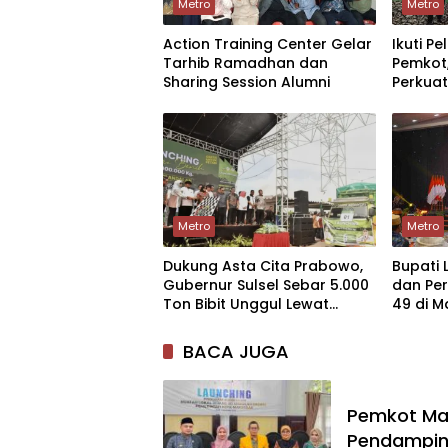
Metro
Metro
Action Training Center Gelar
Ikuti P
Tarhib Ramadhan dan
Pemkot
Sharing Session Alumni
Perkuat
Pemeri
Metro
Metro
Dukung Asta Cita Prabowo,
Bupati 
Gubernur Sulsel Sebar 5.000
dan Pe
Ton Bibit Unggul Lewat
49 di 
Program Mandiri Benih
BACA JUGA
Pemkot Mak
Pendampin