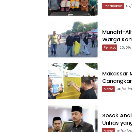
Pendidikan
07/
Munafri-Ali
Warga Komp
Pemkot
20/09/
Makassar M
Canangkan
Metro
30/06/2
Sosok Andi 
Unhas yang
Metro
16/05/2