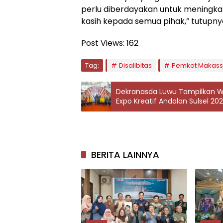
perlu diberdayakan untuk meningkat
kasih kepada semua pihak,” tutupnya
Post Views:
162
Tag:
Disalibitas
Pemkot Makass
Dekranasda Luwu Tampilkan 
Expo Kreatif Andalan Sulsel 20
BERITA LAINNYA