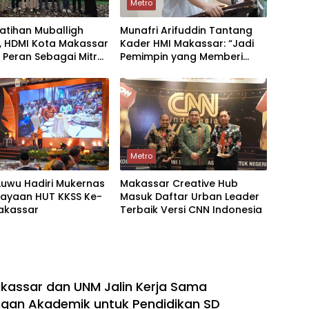
Metro
elatihan Muballigh
Munafri Arifuddin Tantang
, HDMI Kota Makassar
Kader HMI Makassar: “Jadi
 Peran Sebagai Mitra
Pemimpin yang Memberi
ntah
Dampak, Bukan Sekadar
Penonton!”
Metro
Luwu Hadiri Mukernas
Makassar Creative Hub
rayaan HUT KKSS Ke-
Masuk Daftar Urban Leader
Makassar
Terbaik Versi CNN Indonesia
assar dan UNM Jalin Kerja Sama
gan Akademik untuk Pendidikan SD