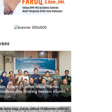
rkini
ion Training Center Gelar Tarhib
adhan dan Sharing Session Alumni
02/2026
ak Ada Lagi yang Sebut Prabowo-
ran 2 Periode, Koalisi Diprediksi akan