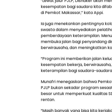
“Lewat jalur PJLP, Disnaker akan 
kesempatan bagi saudara kita difab
di Pemkot Makassar,” kata Appi.
Ia juga menekankan pentingnya kol
swasta dalam menyediakan pelatih
pemberdayaan keterampilan. Menur
membuka jalan bagi penyandang disa
berwirausaha, dan meningkatkan ko
“Program ini memberikan jalan kelu
kesempatan bekerja, berwirausaha
keterampilan bagi saudara-saudara di
Munafri menegaskan bahwa Pemkot
PJLP bukan sekadar program sesaat,
besar untuk memperkuat kualitas 
rentan.
“Masih banyak yang bisa kita kerja