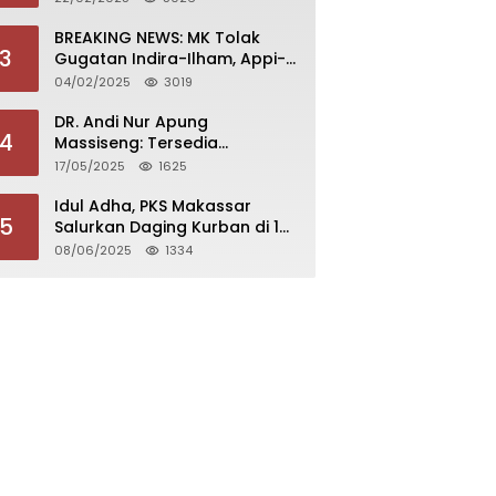
Magelang
BREAKING NEWS: MK Tolak
3
Gugatan Indira-Ilham, Appi-
Aliyah Dilantik 20 Februari
04/02/2025
3019
2025
DR. Andi Nur Apung
4
Massiseng: Tersedia
Beasiswa Bagi yang Ingin
17/05/2025
1625
Kuliah di Fakultas Perikanan
UCM
Idul Adha, PKS Makassar
5
Salurkan Daging Kurban di 15
Kecamatan
08/06/2025
1334