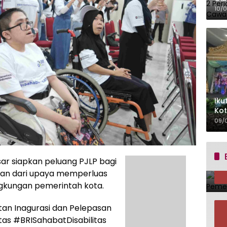
Ber
10/
Iku
Kot
Mit
09/
r siapkan peluang PJLP bagi
gian dari upaya memperluas
ingkungan pemerintah kota.
tan Inagurasi dan Pelepasan
tas #BRISahabatDisabilitas