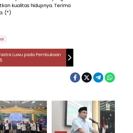
kan kualitas hidupnya. Terima
. (*)
ar
Wastra Luwu pada Pembukaan
25